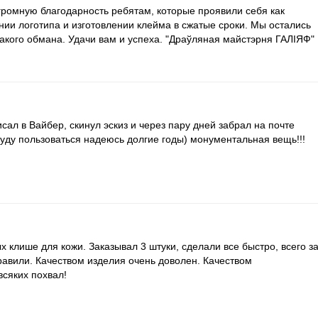
омную благодарность ребятам, которые проявили себя как
нии логотипа и изготовлении клейма в сжатые сроки. Мы остались
акого обмана. Удачи вам и успеха. "Драўляная майстэрня ГАЛІЯФ"
ал в Вайбер, скинул эскиз и через пару дней забрал на почте
буду пользоваться надеюсь долгие годы) монументальная вещь!!!
 клише для кожи. Заказывал 3 штуки, сделали все быстро, всего з
равили. Качеством изделия очень доволен. Качеством
всяких похвал!