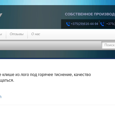
Y
СОБСТВЕННОЕ ПРОИЗВОДС
+375(29)616-44-94
+375(
ы
Отзывы
О нас
е клише из лого под горячее тиснение, качество
щаться.
m